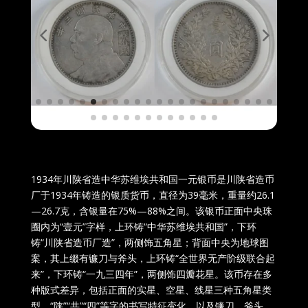
1934年川陕省造中华苏维埃共和国一元银币是川陕省造币
厂于1934年铸造的银质货币，直径为39毫米，重量约26.1
—26.7克，含银量在75%—88%之间。该银币正面中央珠
圈内为“壹元”字样，上环铸“中华苏维埃共和国”，下环
铸“川陕省造币厂造”，两侧饰五角星；背面中央为地球图
案，其上缀有镰刀与斧头，上环铸“全世界无产阶级联合起
来”，下环铸“一九三四年”，两侧饰四瓣花星。该币存在多
种版式差异，包括正面的实星、空星、线星三种五角星类
型，“陕”“共”“四”等字的书写特征变化，以及镰刀、斧头、