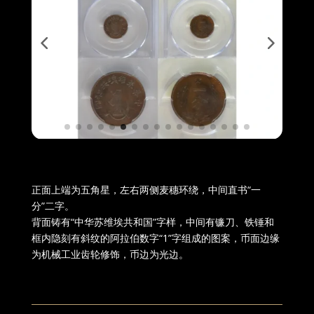
正面上端为五角星，左右两侧麦穗环绕，中间直书“一
分”二字。
背面铸有“中华苏维埃共和国”字样，中间有镰刀、铁锤和
框内隐刻有斜纹的阿拉伯数字“1”字组成的图案，币面边缘
为机械工业齿轮修饰，币边为光边。