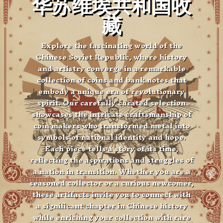
华苏维埃共和国收
藏
Explore the fascinating world of the
Chinese Soviet Republic, where history
and artistry converge in a remarkable
collection of coins and bank notes that
embody a unique era of revolutionary
spirit. Our carefully curated selection
showcases the intricate craftsmanship of
coin makers who transformed metal into
symbols of national identity and hope.
Each piece tells a story of its time,
reflecting the aspirations and struggles of
a nation in transition. Whether you are a
seasoned collector or a curious newcomer,
these artifacts invite you to connect with
a significant chapter in Chinese history
while enriching your collection with rare