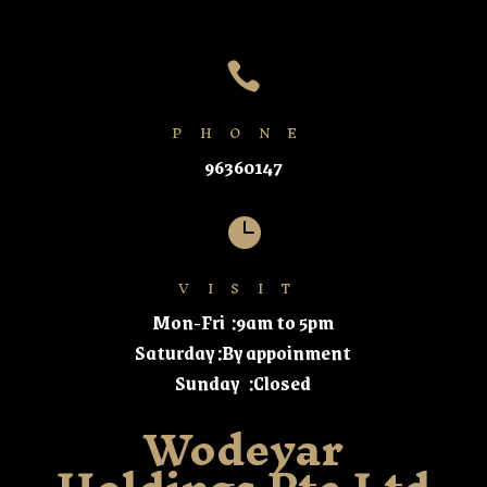

PHONE
96360147

VISIT
Mon-Fri :9am to 5pm
Saturday :By appoinment
Sunday :Closed
Wodeyar