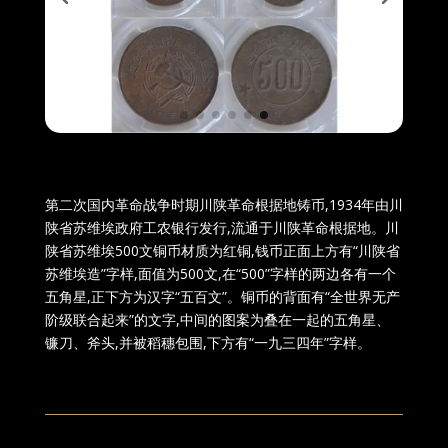
第二次国内革命战争时期川陕革命根据地铸币,1934年由川
陕省苏维埃政府工农银行发行,流通于川陕革命根据地。川
陕省苏维埃500文铜币材质为红铜,钱币正面上方有“川陕省
苏维埃造”字样,面值为500文,在“500”字样的两边各有一个
五角星,正下方为汉字“五百文”。铜币的背面有“全世界无产
阶级联合起来”的文字,中间的图案为叠在一起的五角星、
镰刀、斧头,并被稻穗包围,下方有“一九三四年”字样。