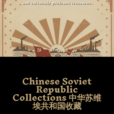
and culturally profound treasures.
Chinese Soviet
Republic
Collections 中华苏维
埃共和国收藏