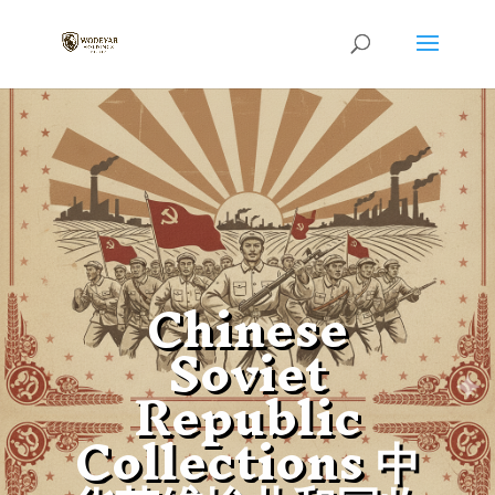
Chinese
Soviet
Republic
Collections 中